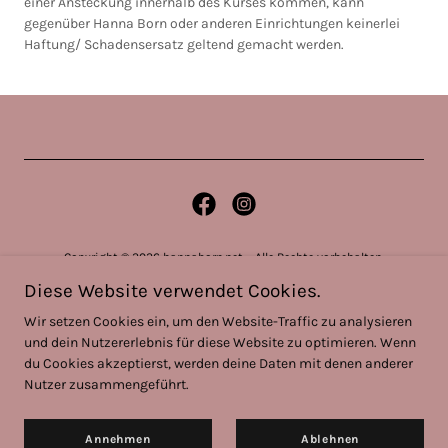
einer Ansteckung innerhalb des Kurses kommen, kann
gegenüber Hanna Born oder anderen Einrichtungen keinerlei
Haftung/ Schadensersatz geltend gemacht werden.
Copyright © 2026 hannaborn.net – Alle Rechte vorbehalten.
Diese Website verwendet Cookies.
Datenschutzerklärung
Wir setzen Cookies ein, um den Website-Traffic zu analysieren
Impressum
und dein Nutzererlebnis für diese Website zu optimieren. Wenn
du Cookies akzeptierst, werden deine Daten mit denen anderer
Nutzer zusammengeführt.
Unterstützt von
Annehmen
Ablehnen